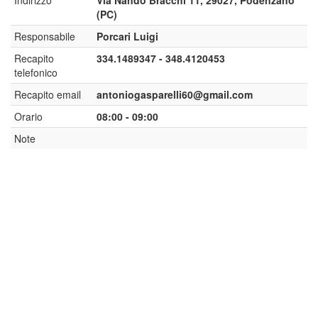
Indirizzo
Via Nando Bracchi 11, 29027, Podenzano
(PC)
Responsabile
Porcari Luigi
Recapito
334.1489347 - 348.4120453
telefonico
Recapito email
antoniogasparelli60@gmail.com
Orario
08:00 - 09:00
Note