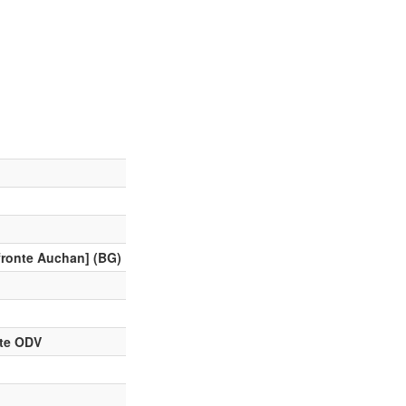
 fronte Auchan] (BG)
ate ODV