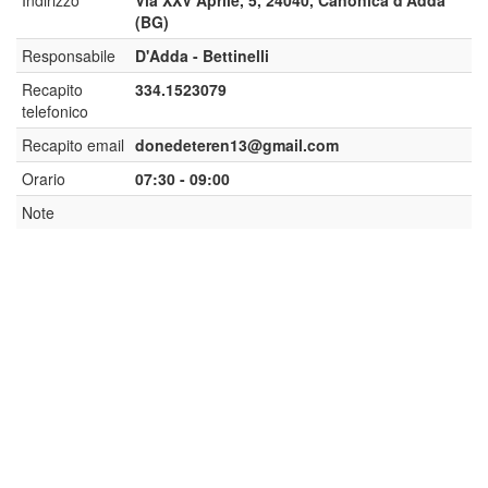
Indirizzo
Via XXV Aprile, 5, 24040, Canonica d'Adda
(BG)
Responsabile
D'Adda - Bettinelli
Recapito
334.1523079
telefonico
Recapito email
donedeteren13@gmail.com
Orario
07:30 - 09:00
Note