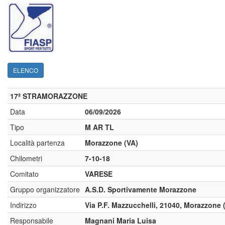
ELENCO
17ª STRAMORAZZONE
Data
06/09/2026
Tipo
M AR TL
Località partenza
Morazzone (VA)
Chilometri
7-10-18
Comitato
VARESE
Gruppo organizzatore
A.S.D. Sportivamente Morazzone
Indirizzo
Via P.F. Mazzucchelli, 21040, Morazzone 
Responsabile
Magnani Maria Luisa