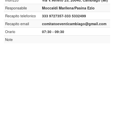
Indirizzo
Via V.Veneto 25, 20040, Cambiago (MI)
Responsabile
Moccaldi Marilena/Pasina Ezio
Recapito telefonico
333 9727357-333 5332499
Recapito email
comitatoeventicambiago@gmail.com
Orario
07:30 - 09:30
Note