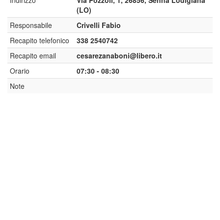
Indirizzo
Via Pozzoli, 1, 26856, Senna Lodigiana
(LO)
Responsabile
Crivelli Fabio
Recapito telefonico
338 2540742
Recapito email
cesarezanaboni@libero.it
Orario
07:30 - 08:30
Note