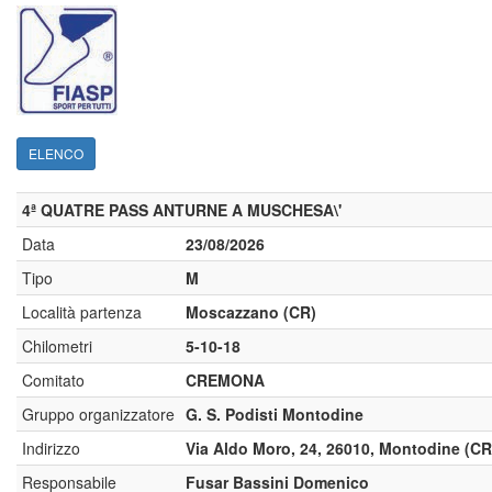
ELENCO
4ª QUATRE PASS ANTURNE A MUSCHESA\'
Data
23/08/2026
Tipo
M
Località partenza
Moscazzano (CR)
Chilometri
5-10-18
Comitato
CREMONA
Gruppo organizzatore
G. S. Podisti Montodine
Indirizzo
Via Aldo Moro, 24, 26010, Montodine (CR
Responsabile
Fusar Bassini Domenico